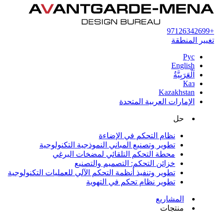
+97126342699
تغيير المنطقة
Рус
English
اَلْعَرَبِيَّةُ
Каз
Kazakhstan
الإمارات العربية المتحدة
حل
نظام التحكم في الإضاءة
تطوير وتصنيع المباني النموذجية التكنولوجية
محطة التحكم التلقائي لمضخات البرغي
خزائن التحكم: التصميم والتصنيع
تطوير وتنفيذ أنظمة التحكم الآلي للعمليات التكنولوجية
تطوير نظام تحكم في التهوية
المشاريع
منتجات